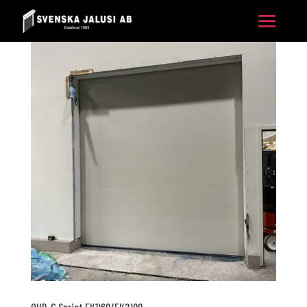
OHD-C Sprint EI(1)60/EI(2)90