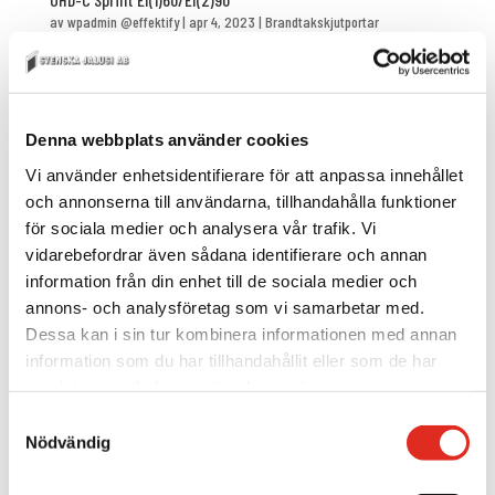
av
wpadmin @effektify
|
apr 4, 2023
|
Brandtakskjutportar
snabbgående
Brandtakskjutport (sprint) OHD-C Sprint EI(1)60/EI(2)90 OHD-C Sprint
EI(1)60/EI(2)90 Hem 9 Jalusier 9 Kategori: Brandportar OHD-C Sprint
Denna webbplats använder cookies
EI(1)60/EI(2)90 Brandtakskjutporten OHD-C EI(!)60/EI(2)90. Äntligen en
Brandtakskjutport som har den snabba...
Vi använder enhetsidentifierare för att anpassa innehållet
och annonserna till användarna, tillhandahålla funktioner
för sociala medier och analysera vår trafik. Vi
Sök
vidarebefordrar även sådana identifierare och annan
information från din enhet till de sociala medier och
annons- och analysföretag som vi samarbetar med.
Recent Posts
Dessa kan i sin tur kombinera informationen med annan
information som du har tillhandahållit eller som de har
samlat in när du har använt deras tjänster.
Recent Comments
Samtyckesval
Inga kommentarer att visa.
Nödvändig