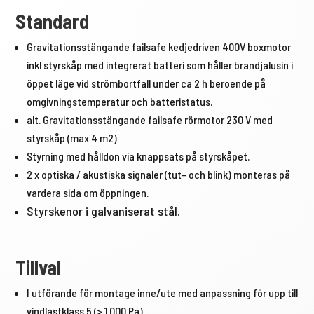
Standard
Gravitationsstängande failsafe kedjedriven 400V boxmotor
inkl styrskåp med integrerat batteri som håller brandjalusin i
öppet läge vid strömbortfall under ca 2 h beroende på
omgivningstemperatur och batteristatus.
alt. Gravitationsstängande failsafe rörmotor 230 V med
styrskåp (max 4 m2)
Styrning med hålldon via knappsats på styrskåpet.
2 x optiska / akustiska signaler (tut- och blink) monteras på
vardera sida om öppningen.
Styrskenor i galvaniserat stål.
Tillval
I utförande för montage inne/ute med anpassning för upp till
vindlastklass 5 (> 1.000 Pa)