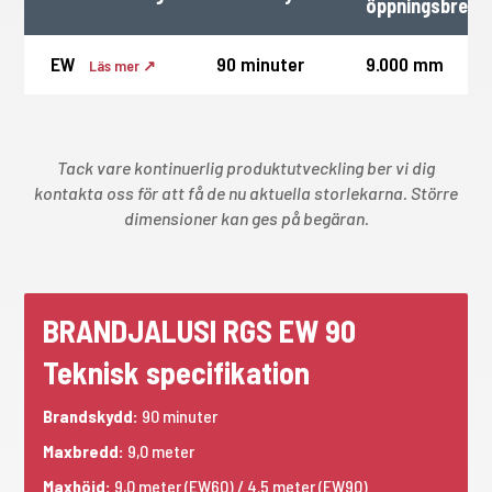
öppningsbredd
EW
90 minuter
9.000 mm
Läs mer ↗
Tack vare kontinuerlig produktutveckling ber vi dig
kontakta oss för att få de nu aktuella storlekarna
. Större
dimensioner kan ges på begäran.
BRANDJALUSI RGS EW 90
Teknisk specifikation
Brandskydd:
90 minuter
Maxbredd:
9,0 meter
Maxhöjd:
9,0 meter (EW60) / 4.5 meter (EW90)