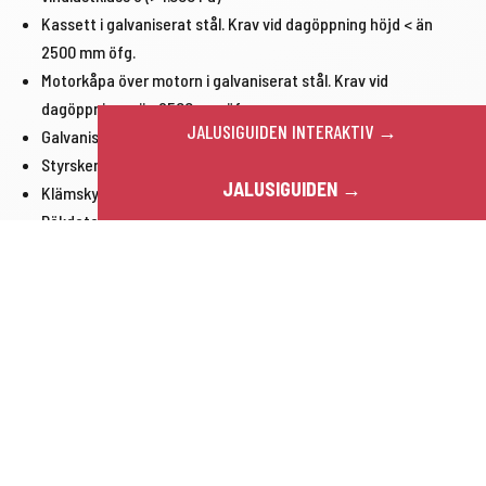
Kassett i galvaniserat stål. Krav vid dagöppning höjd < än
2500 mm öfg.
Motorkåpa över motorn i galvaniserat stål. Krav vid
dagöppning < än 2500 mm öfg.
JALUSIGUIDEN INTERAKTIV →
Galvaniserade ståldelar pulverlackerade i valfri RAL kulör
Styrskenor, kassett och gavlar i rostfritt stål 304 or 316
JALUSIGUIDEN →
Klämskydd med ljusridåer vid impulsstyrning.
Rökdetektor för lokal brandsignal
Nyckelströmställare med upp-stopp-nerfunktion
Förslag på föreskrivande text
Brandjalusi, RGS EW 90, med 400V eldriven kedjemotor med
gravitationsstängande failsafe-funktion.
Brandjalusi RGS EW 90 leverantör Svenska Jalusi AB.