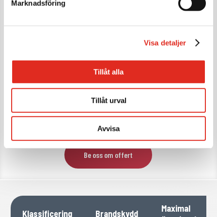
Marknadsföring
framför allt vid en kritisk brandsituation. Brandjalusin
levereras med optisk- och akustisk larmgivare att montera
på båda sidor om öppningen. Brandgardinen monteras
enbart utanför öppningen sk. väggmontage.
Visa detaljer
Med vår offert levereras objektsanpassade ritningar.
Tillåt alla
Vi står alltid till tjänst vid projekteringen, ring 031-788 24 50
#3
Tillåt urval
Avvisa
Be oss om offert
Maximal
Klassificering
Brandskydd