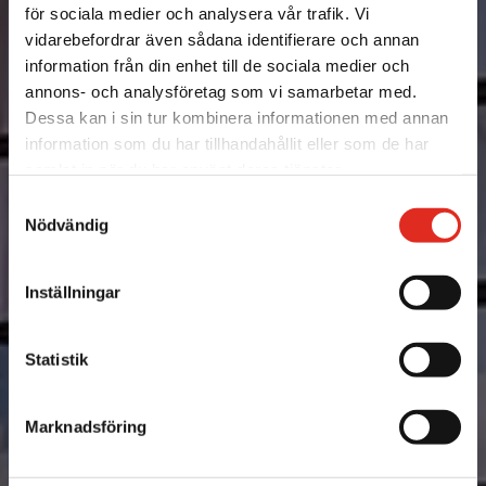
för sociala medier och analysera vår trafik. Vi
vidarebefordrar även sådana identifierare och annan
information från din enhet till de sociala medier och
annons- och analysföretag som vi samarbetar med.
Vår långa erfarenhet av
Dessa kan i sin tur kombinera informationen med annan
jalusier, rullgaller & brandskyddsportar
är
information som du har tillhandahållit eller som de har
din trygghet
samlat in när du har använt deras tjänster.
Samtyckesval
Nödvändig
Svenska Jalusi AB erbjuder
alla typer av jalusier, rullgaller och
brandskyddsportar
till den svenska och nordiska marknaden.
Sedan starten 1983 är vi stolta över att erbjuda beprövade produkter
Inställningar
och lösningar inom vårt segment. Vårt mål är att skapa skräddarsydda
lösningar som passar just dig och ditt behov. Kontakta oss redan idag
för att få den trygghet och säkerhet du förtjänar.
Statistik
Marknadsföring
Alla våra produkter