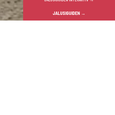
JALUSIGUIDEN →
Brandskyddsportar
Inbrottsskydd
Invändig avskärmning
Fönsterjalusier
Hem
Jalusier
9