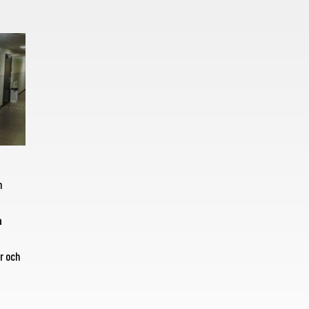
h
t
a
r och