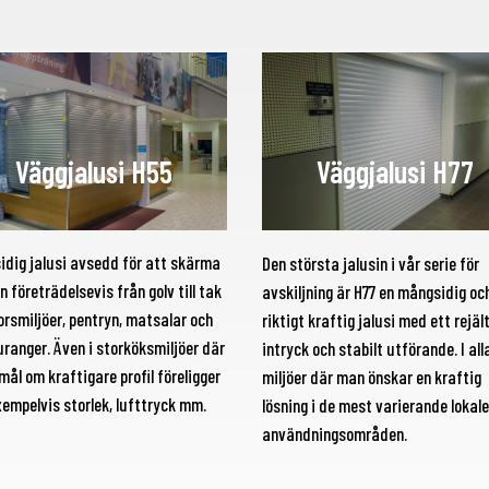
Väggjalusi H55
Väggjalusi H77
idig jalusi avsedd för att skärma
Den största jalusin i vår serie för
n företrädelsevis från golv till tak
avskiljning är H77 en mångsidig oc
orsmiljöer, pentryn, matsalar och
riktigt kraftig jalusi med ett rejäl
ranger. Även i storköksmiljöer där
intryck och stabilt utförande. I all
ål om kraftigare profil föreligger
miljöer där man önskar en kraftig
xempelvis storlek, lufttryck mm.
lösning i de mest varierande lokale
användningsområden.