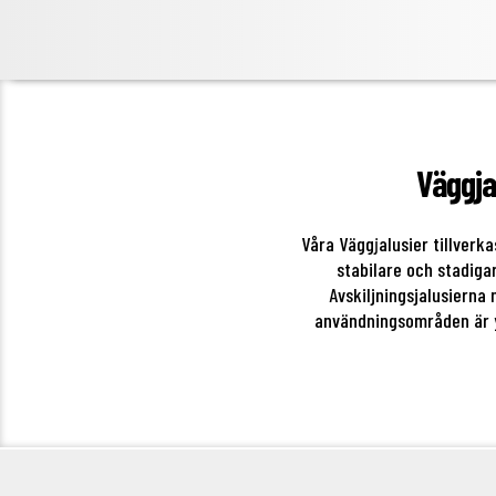
Väggja
Våra Väggjalusier tillver
stabilare och stadig
Avskiljningsjalusierna
användningsområden är y