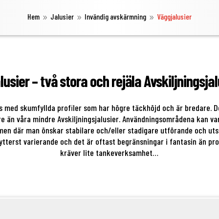
Hem
Jalusier
Invändig avskärmning
Väggjalusier
9
9
9
lusier – två stora och rejäla Avskiljningsja
kas med skumfyllda profiler som har högre täckhöjd och är bredare. 
are än våra mindre Avskiljningsjalusier. Användningsområdena kan 
 men där man önskar stabilare och/eller stadigare utförande och ut
tterst varierande och det är oftast begränsningar i fantasin än pr
kräver lite tankeverksamhet…