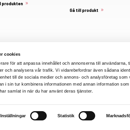
ll produkten
Gå till produkt
r cookies
rare för att anpassa innehållet och annonserna till användarna, t
er och analysera vår trafik. Vi vidarebefordrar även sådana ident
 enhet till de sociala medier och annons- och analysföretag som 
 i sin tur kombinera informationen med annan information som
Varför investera i väggjalusi?
e har samlat in när du har använt deras tjänster.
• Många användningsområden
Inställningar
Statistik
Marknadsfö
• För både små och stora avskärmningar