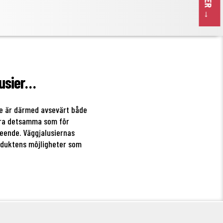
lusier…
De är därmed avsevärt både
vara detsamma som för
seende. Väggjalusiernas
oduktens möjligheter som