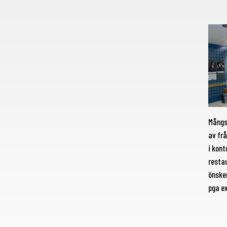
Mångs
av frå
i kont
restau
önskem
pga e