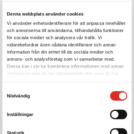
VÄGGJALUSI H55
Denna webbplats använder cookies
Vi använder enhetsidentifierare för att anpassa innehållet
och annonserna till användarna, tillhandahålla funktioner
Väggjalusi H55
är en mångsidig jalusi avsedd för att
för sociala medier och analysera vår trafik. Vi
skärma av från golv till tak eller där man önskar stabilitet
vidarebefordrar även sådana identifierare och annan
även vid större öppningar eller pga lokalens förutsättningar
avseende användning mm. En praktisk och stabil produkt
information från din enhet till de sociala medier och
som är enkel att projektera, montera och använda.
annons- och analysföretag som vi samarbetar med.
Dessa kan i sin tur kombinera informationen med annan
Vi står alltid till tjänst vid projekteringen, ring 031-788 24 50
information som du har tillhandahållit eller som de har
#3
samlat in när du har använt deras tjänster.
Samtyckesval
Nödvändig
Be oss om offert
Inställningar
Statistik