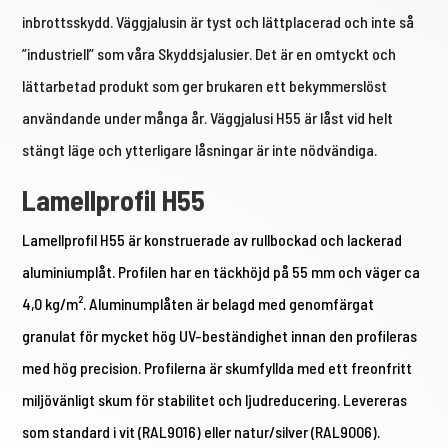
inbrottsskydd. Väggjalusin är tyst och lättplacerad och inte så
”industriell” som våra Skyddsjalusier. Det är en omtyckt och
lättarbetad produkt som ger brukaren ett bekymmerslöst
användande under många år.
Väggjalusi H55 är låst vid helt
stängt läge och ytterligare låsningar är inte nödvändiga.
Lamellprofil H55
Lamellprofil H55 är konstruerade av rullbockad och lackerad
aluminiumplåt. Profilen har en täckhöjd på 55 mm och väger ca
4,0 kg/m². Aluminumplåten är belagd med genomfärgat
granulat för mycket hög UV-beständighet innan den profileras
med hög precision. Profilerna är skumfyllda med ett freonfritt
miljövänligt skum för stabilitet och ljudreducering. Levereras
som standard i vit (RAL9016) eller natur/silver (RAL9006).