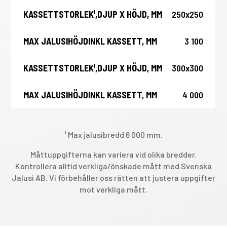
mm
250x250
3 100
300x300
4 000
¹
Max jalusibredd 6 000 mm.
Måttuppgifterna kan variera vid olika bredder.
Kontrollera alltid verkliga/önskade mått med Svenska
Jalusi AB. Vi förbehåller oss rätten att justera uppgifter
mot verkliga mått.