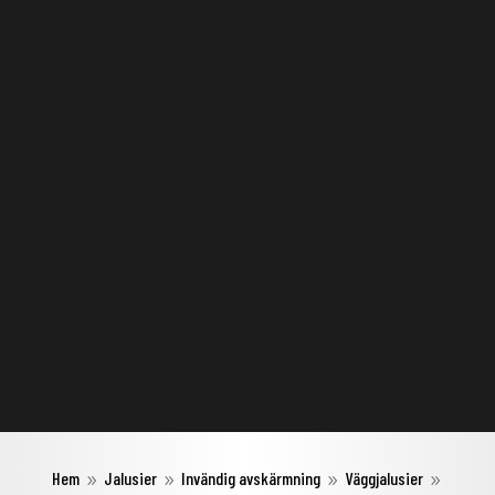
Hem
Jalusier
Invändig avskärmning
Väggjalusier
9
9
9
9