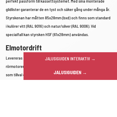
perfekt passform till kassettsystemet. Med sina monterade
glidlister garanterar de en tyst och säker gång under många år.
Styrskenan har måtten 85x28mm (bxd) och finns som standard
i kulörer vitt (RAL 9016) och natur/silver (RAL 9006). Vid
specialfall kan styrsken HSF (61x28mm) användas.
Elmotordrift
Levereras med 230V elmotordrift. Som standard används
JALUSIGUIDEN INTERAKTIV →
rörmotorer med traditionella gränslägen. Dessa rörmotorer kan
JALUSIGUIDEN →
som tillval erhållas utrustade med inbyggd vevväxel för
nödmanövrering med vev. Notera att jalusier och rullgaller inte
ska projekteras för, eller användas, vid risk för behov av
utrymning genom stängd jalusi oavsett nödvevsfunktion eller
inte. Rörmotorerna har inbyggd termosäkring och en effektiv
driftstid på ca 4 min per körning vilket gör dem olämpliga för