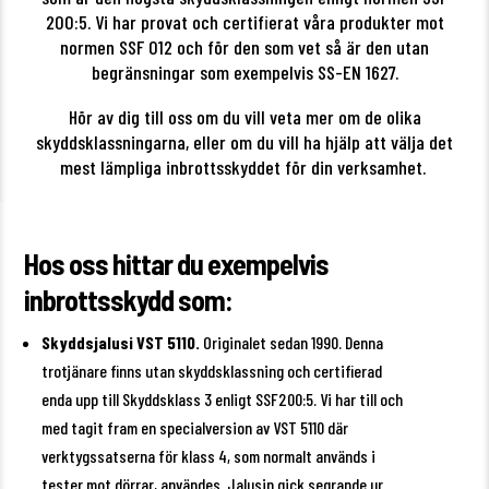
200:5. Vi har provat och certifierat våra produkter mot
normen SSF 012 och för den som vet så är den utan
begränsningar som exempelvis SS-EN 1627.
Hör av dig till oss om du vill veta mer om de olika
skyddsklassningarna, eller om du vill ha hjälp att välja det
mest lämpliga inbrottsskyddet för din verksamhet.
Hos oss hittar du exempelvis
inbrottsskydd som:
Skyddsjalusi VST 5110.
Originalet sedan 1990. Denna
trotjänare finns utan skyddsklassning och certifierad
enda upp till Skyddsklass 3 enligt SSF200:5. Vi har till och
med tagit fram en specialversion av VST 5110 där
verktygssatserna för klass 4, som normalt används i
tester mot dörrar, användes. Jalusin gick segrande ur