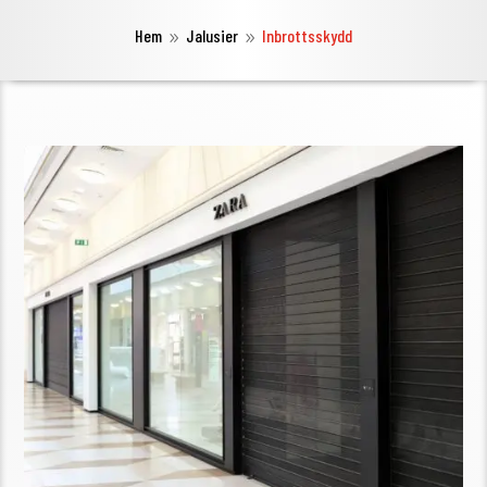
Hem
Jalusier
Inbrottsskydd
9
9