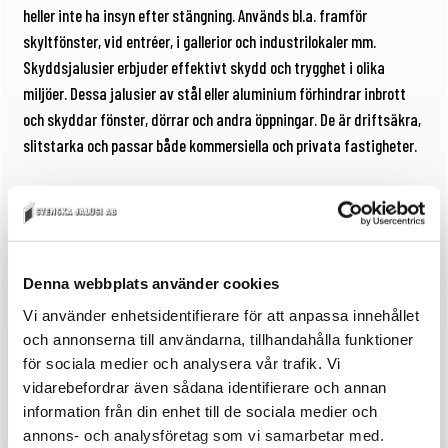
heller inte ha insyn efter stängning. Används bl.a. framför
skyltfönster, vid entréer, i gallerior och industrilokaler mm.
Skyddsjalusier erbjuder effektivt skydd och trygghet i olika
miljöer. Dessa jalusier av stål eller aluminium förhindrar inbrott
och skyddar fönster, dörrar och andra öppningar. De är driftsäkra,
slitstarka och passar både kommersiella och privata fastigheter.
Gå till Skyddsjalusier
9
SKYDDSJALUSI VST 5110
Denna webbplats använder cookies
Skyddsklass 2 – 4
9
SKYDDSJALUSI VST 8320
Vi använder enhetsidentifierare för att anpassa innehållet
och annonserna till användarna, tillhandahålla funktioner
Skyddsklass 2 och 3
för sociala medier och analysera vår trafik. Vi
9
SKYDDSJALUSI FERRO 6520 Stål
vidarebefordrar även sådana identifierare och annan
information från din enhet till de sociala medier och
9
annons- och analysföretag som vi samarbetar med.
SKYDDSJALUSI STANDARD SAFE ALUMINIUM