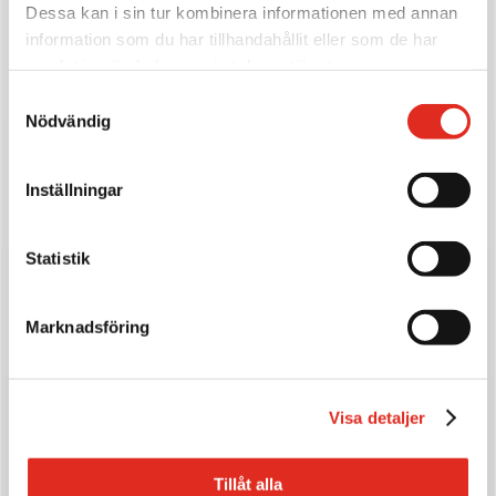
Dessa kan i sin tur kombinera informationen med annan
information som du har tillhandahållit eller som de har
9
SKYDDSJALUSI MINI SAFE ALUMINIUM
samlat in när du har använt deras tjänster.
Samtyckesval
9
SKYDDSJALUSI MINI SAFE ROSTFRI
Nödvändig
Inställningar
Statistik
Marknadsföring
Rullgaller
Visa detaljer
Tillåt alla