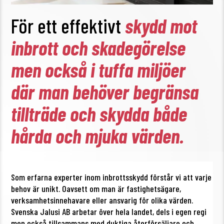
För ett effektivt
skydd mot
inbrott och skadegörelse
men också i tuffa miljöer
där man behöver begränsa
tillträde och skydda både
hårda och mjuka värden.
Som erfarna experter inom inbrottsskydd förstår vi att varje
behov är unikt. Oavsett om man är fastighetsägare,
verksamhetsinnehavare eller ansvarig för olika värden.
Svenska Jalusi AB arbetar över hela landet, dels i egen regi
men också tillsammans med duktiga återförsäljare och