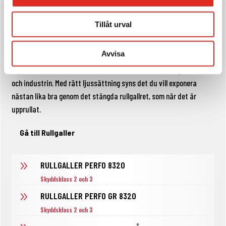
Ett rullgaller är ett mekaniskt inbrottsskydd som effektivt står
emot inbrott och skadegörelse. Till skillnad från en jalusi har ett
Tillåt urval
rullgaller genomsikt. Bästa alternativet till gallerior och
köpcentrum, då butiker kan säkras upp utan att det känns
Avvisa
instängt
. Rullgaller ingår oftar som en viktig komponent i ett mer
medvetet och krävande säkerhetstänkande inom detaljhandeln
och industrin
. Med rätt ljussättning syns det du vill exponera
nästan lika bra genom det stängda rullgallret, som när det är
upprullat.
Gå till Rullgaller
9
RULLGALLER PERFO 8320
Skyddsklass 2 och 3
9
RULLGALLER PERFO GR 8320
Skyddsklass 2 och 3