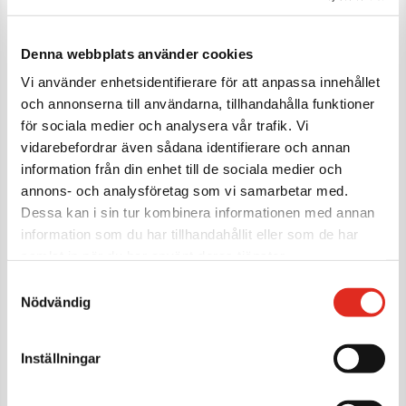
Denna webbplats använder cookies
Vi använder enhetsidentifierare för att anpassa innehållet
och annonserna till användarna, tillhandahålla funktioner
för sociala medier och analysera vår trafik. Vi
vidarebefordrar även sådana identifierare och annan
information från din enhet till de sociala medier och
SKYDDSJALUSI TYP TRANS-
annons- och analysföretag som vi samarbetar med.
Dessa kan i sin tur kombinera informationen med annan
S / TRANS-Q
information som du har tillhandahållit eller som de har
samlat in när du har använt deras tjänster.
Samtyckesval
Nödvändig
Transparenta jalusier Trans-S /
Trans-Q
Inställningar
Trans-S och Trans-Q
är transparenta rulljalusier i absolut