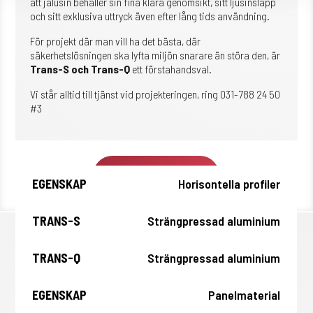
att jalusin behåller sin fina klara genomsikt, sitt ljusinsläpp
och sitt exklusiva uttryck även efter lång tids användning.
För projekt där man vill ha det bästa, där
säkerhetslösningen ska lyfta miljön snarare än störa den, är
Trans-S och Trans-Q
ett förstahandsval.
Vi står alltid till tjänst vid projekteringen, ring 031-788 24 50
#3
Be oss om offert
Trans-
Trans-
Horisontella profiler
Egenskap
S
Q
Strängpressad aluminium
Strängpressad aluminium
Panelmaterial