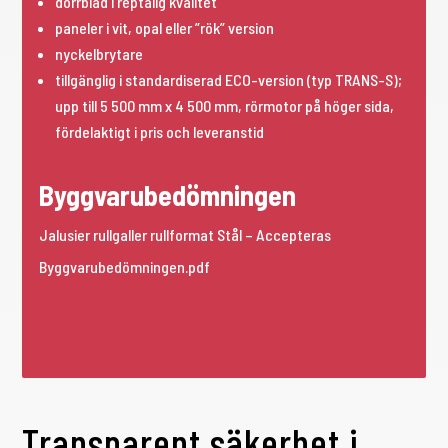
dörrblad i reptålig kvalitet
paneler i vit, opal eller ”rök” version
nyckelbrytare
tillgänglig i standardiserad ECO-version (typ TRANS-S);
upp till 5 500 mm x 4 500 mm, rörmotor på höger sida,
fördelaktigt i pris och leveranstid
Byggvarubedömningen
Jalusier rullgaller rullformat Stål – Accepteras
Byggvarubedömningen.pdf
Transparent säkerhet i