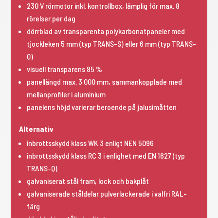
230 V rörmotor inkl. kontrollbox, lämplig för max. 8
rörelser per dag
dörrblad av transparenta polykarbonatpaneler med
tjockleken 5 mm (typ TRANS-S) eller 6 mm (typ TRANS-
Q)
visuell transparens 85 %
panellängd max. 3 000 mm, sammankopplade med
mellanprofiler i aluminium
panelens höjd varierar beroende på jalusimåtten
Alternativ
inbrottsskydd klass WK 3 enligt NEN 5096
inbrottsskydd klass RC 3 i enlighet med EN 1627 (typ
TRANS-Q)
galvaniserat stål fram, lock och bakplåt
galvaniserade ståldelar pulverlackerade i valfri RAL-
färg