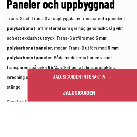
Paneler och uppbyggnad
Trans-S och Trans-Q är uppbyggda av transparenta paneler i
polykarbonat
, ett material som ger hög genomsikt, låg vikt
och ett exklusivt uttryck. Trans-S utförs med
5 mm
polykarbonatpaneler
, medan Trans-Q utförs med
6 mm
polykarbonatpaneler
. Båda modellerna har en visuell
transparens på cirka
85 %
, vilket gör att ljus, produkter,
JALUSIGUIDEN INTERAKTIV →
inredning och arkitektur fortsätter att synas även när jalusin är
stängd.
JALUSIGUIDEN →
Konstruktionen är framtagen för projekt där
säkerhetslösningen inte får upplevas som grov, tung eller
industriell. Varje panel och aluminiumprofil är en del av
helheten, där funktion, rörelse och estetik samverkar. Jalusin