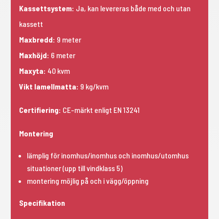
Kassettsystem:
Ja, kan levereras både med och utan
kassett
Maxbredd:
9 meter
Maxhöjd:
6 meter
Maxyta:
40 kvm
Vikt lamellmatta:
9 kg/kvm
Certifiering:
CE-märkt enligt EN 13241
Montering
lämplig för inomhus/inomhus och inomhus/utomhus
situationer (upp till vindklass 5)
montering möjlig på och i vägg/öppning
Specifikation