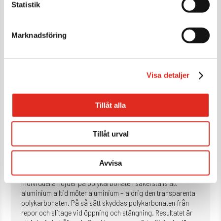
Statistik
premiumklass – framtagna för miljöer där säkerhet, estetik
och genomsikt måste samverka utan kompromisser. Med
upp till
85 % visuell transparens
skapas ett skydd som
Marknadsföring
är starkt när det behövs, men diskret och nästan osynligt i
miljön. Konstruktionen med transparenta
polykarbonatpaneler och genomarbetade aluminiumprofiler
ger en exklusiv helhetskänsla där varje detalj är tekniskt och
Visa detaljer
visuellt motiverad. Här handlar det inte om en traditionell
rulljalusi som bara ska stänga en öppning – utan om en
arkitektonisk säkerhetslösning för butiker, showroom,
Tillåt alla
gallerior, entréer, restauranger och andra publika miljöer
där uttrycket är lika viktigt som funktionen, även när det är
stängt.
Tillåt urval
Det unika med
Trans-S och Trans-Q
är den höga
transparensen i kombination med den precisa
uppbyggnaden. Vid upprullning är konstruktionen
Avvisa
genomtänkt in i minsta detalj. Genom anpassade
individuella höjder på polykarbonaten säkerställs att
aluminium alltid möter aluminium – aldrig den transparenta
polykarbonaten. På så sätt skyddas polykarbonaten från
repor och slitage vid öppning och stängning. Resultatet är